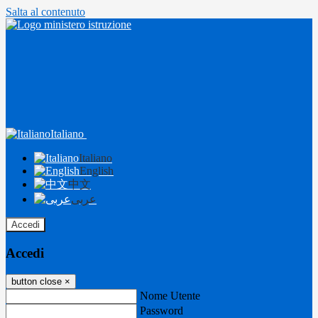
Salta al contenuto
Italiano
Italiano
English
中文
عربى
Accedi
Accedi
button close
×
Nome Utente
Password