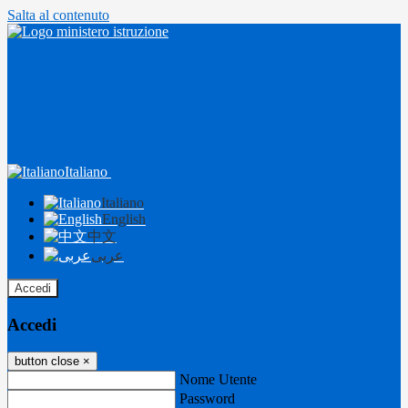
Salta al contenuto
Italiano
Italiano
English
中文
عربى
Accedi
Accedi
button close
×
Nome Utente
Password