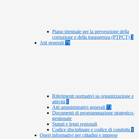
Piano triennale per la prevenzione della
corruzione e della trasparenza (PTPCT)
3
Atti generali
79
Riferimenti normativi su organizzazione e
attività
1
Atti amministrativi generali
73
Documenti di programmazione strategico-
gestionale
Statuti e leggi regionali
Codice disciplinare e codice di condotta
1
Oneri informativi per cittadini e imprese