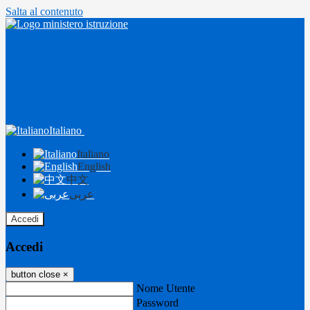
Salta al contenuto
Italiano
Italiano
English
中文
عربى
Accedi
Accedi
button close
×
Nome Utente
Password