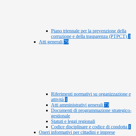
Piano triennale per la prevenzione della
corruzione e della trasparenza (PTPCT)
3
Atti generali
79
Riferimenti normativi su organizzazione e
attività
1
Atti amministrativi generali
73
Documenti di programmazione strategico-
gestionale
Statuti e leggi regionali
Codice disciplinare e codice di condotta
1
Oneri informativi per cittadini e imprese