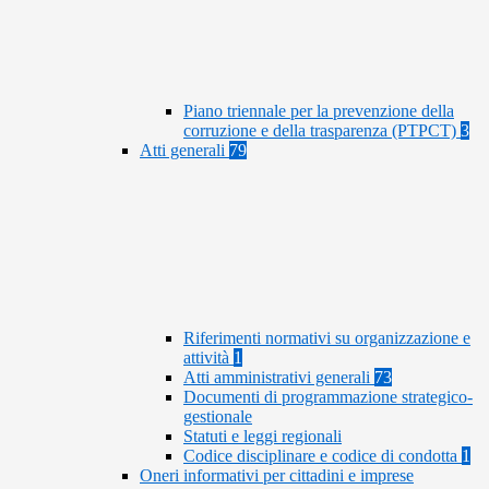
Piano triennale per la prevenzione della
corruzione e della trasparenza (PTPCT)
3
Atti generali
79
Riferimenti normativi su organizzazione e
attività
1
Atti amministrativi generali
73
Documenti di programmazione strategico-
gestionale
Statuti e leggi regionali
Codice disciplinare e codice di condotta
1
Oneri informativi per cittadini e imprese