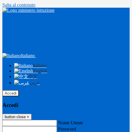
Salta al contenuto
Italiano
Italiano
English
中文
عربى
Accedi
Accedi
button close
×
Nome Utente
Password