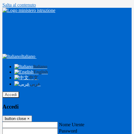
Salta al contenuto
Italiano
Italiano
English
中文
عربى
Accedi
Accedi
button close
×
Nome Utente
Password