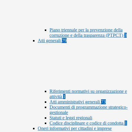
Piano triennale per la prevenzione della
corruzione e della trasparenza (PTPCT)
3
Atti generali
79
Riferimenti normativi su organizzazione e
attività
1
Atti amministrativi generali
73
Documenti di programmazione strategico-
gestionale
Statuti e leggi regionali
Codice disciplinare e codice di condotta
1
Oneri informativi per cittadini e imprese