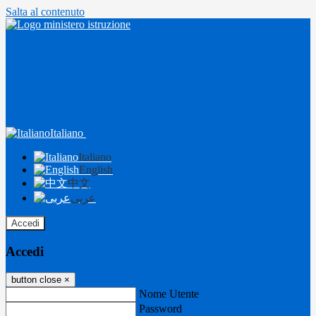
Salta al contenuto
Italiano
Italiano
English
中文
عربى
Accedi
Accedi
button close
×
Nome Utente
Password