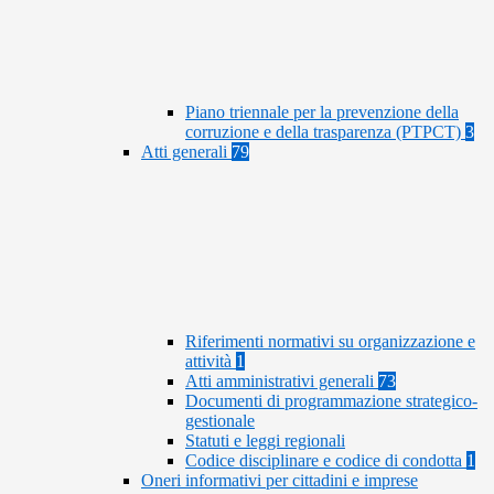
Piano triennale per la prevenzione della
corruzione e della trasparenza (PTPCT)
3
Atti generali
79
Riferimenti normativi su organizzazione e
attività
1
Atti amministrativi generali
73
Documenti di programmazione strategico-
gestionale
Statuti e leggi regionali
Codice disciplinare e codice di condotta
1
Oneri informativi per cittadini e imprese