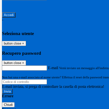
Password dimenticata?
-
Entra con SPID
Entra con CIE
Seleziona utente
button close
×
Recupero password
button close
×
E-mail
Verrà inviato un messaggio all'indirizz
Non hai una e-mail associata al nome utente? Effettua il reset della password tram
E-mail inviata, si prega di controllare la casella di posta elettronica!
Errore
Chiudi