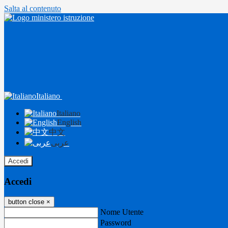
Salta al contenuto
Italiano
Italiano
English
中文
عربى
Accedi
Accedi
button close
×
Nome Utente
Password