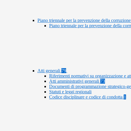
Piano triennale per la prevenzione della corruzione
Piano triennale per la prevenzione della co
Atti generali
79
Riferimenti normativi su organizzazione e at
Atti amministrativi generali
73
Documenti di programmazione strategico-ge
Statuti e leggi regionali
Codice disciplinare e codice di condotta
1