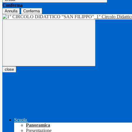
Conferma
Annulla
Conferma
1° Circolo Didatti
close
Scuola
Panoramica
Presentazione