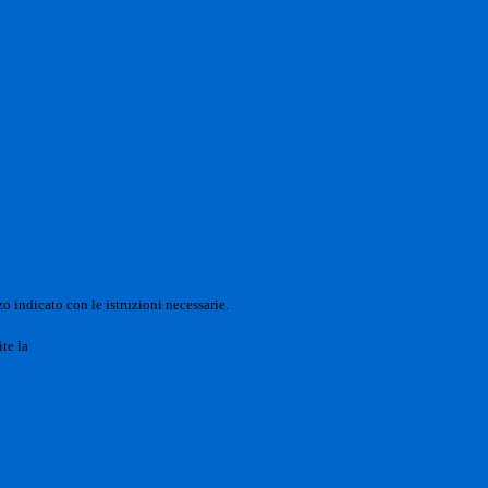
o indicato con le istruzioni necessarie.
ite la
Login Spaggiari