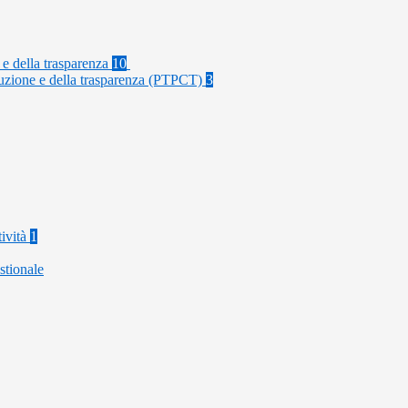
 e della trasparenza
10
rruzione e della trasparenza (PTPCT)
3
tività
1
stionale