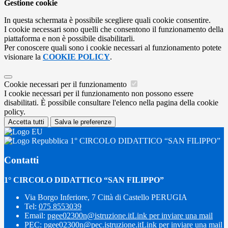
Gestione cookie
In questa schermata è possibile scegliere quali cookie consentire.
I cookie necessari sono quelli che consentono il funzionamento della
piattaforma e non è possibile disabilitarli.
Per conoscere quali sono i cookie necessari al funzionamento potete
visionare la
COOKIE POLICY
.
Cookie necessari per il funzionamento
I cookie necessari per il funzionamento non possono essere
disabilitati. È possibile consultare l'elenco nella pagina della cookie
policy.
Accetta tutti
Salva le preferenze
1° CIRCOLO DIDATTICO “SAN FILIPPO”
Contatti
1° CIRCOLO DIDATTICO “SAN FILIPPO”
Via Borgo Inferiore, 7 Città di Castello PERUGIA
Tel:
075 8553039
Email:
pgee02300n@istruzione.it
Link per inviare una mail
PEC:
pgee02300n@pec.istruzione.it
Link per inviare una mail