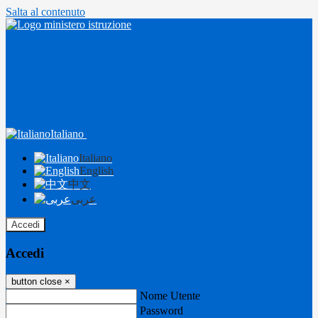
Salta al contenuto
Italiano
Italiano
English
中文
عربى
Accedi
Accedi
button close
×
Nome Utente
Password