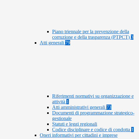
Piano triennale per la prevenzione della
corruzione e della trasparenza (PTPCT)
3
Atti generali
79
Riferimenti normativi su organizzazione e
attività
1
Atti amministrativi generali
73
Documenti di programmazione strategico-
gestionale
Statuti e leggi regionali
Codice disciplinare e codice di condotta
1
Oneri informativi per cittadini e imprese