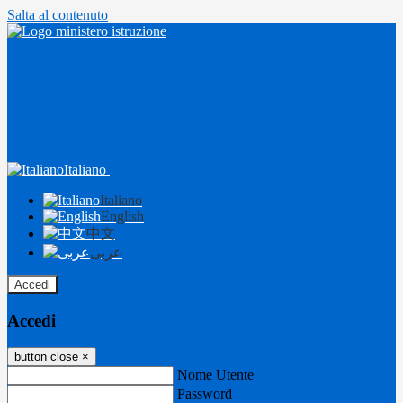
Salta al contenuto
Italiano
Italiano
English
中文
عربى
Accedi
Accedi
button close
×
Nome Utente
Password