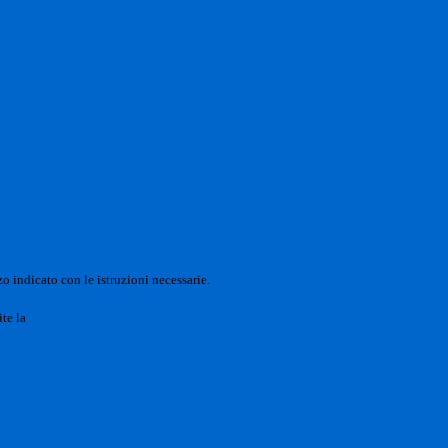
o indicato con le istruzioni necessarie.
ite la
Login Spaggiari