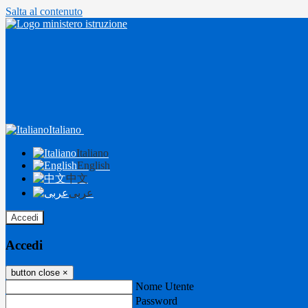
Salta al contenuto
Italiano
Italiano
English
中文
عربى
Accedi
Accedi
button close
×
Nome Utente
Password