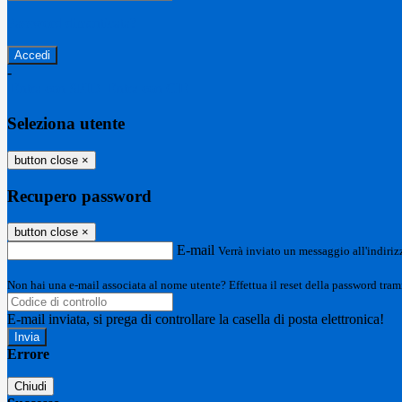
Password dimenticata?
-
Entra con SPID
Entra con CIE
Seleziona utente
button close
×
Recupero password
button close
×
E-mail
Verrà inviato un messaggio all'indirizz
Non hai una e-mail associata al nome utente? Effettua il reset della password tram
E-mail inviata, si prega di controllare la casella di posta elettronica!
Errore
Chiudi