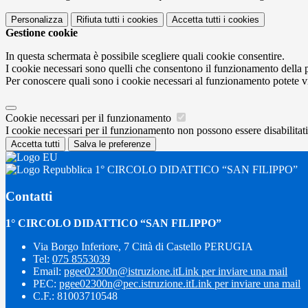
Personalizza
Rifiuta tutti
i cookies
Accetta tutti
i cookies
Gestione cookie
In questa schermata è possibile scegliere quali cookie consentire.
I cookie necessari sono quelli che consentono il funzionamento della pi
Per conoscere quali sono i cookie necessari al funzionamento potete v
Cookie necessari per il funzionamento
I cookie necessari per il funzionamento non possono essere disabilitati.
Accetta tutti
Salva le preferenze
1° CIRCOLO DIDATTICO “SAN FILIPPO”
Contatti
1° CIRCOLO DIDATTICO “SAN FILIPPO”
Via Borgo Inferiore, 7 Città di Castello PERUGIA
Tel:
075 8553039
Email:
pgee02300n@istruzione.it
Link per inviare una mail
PEC:
pgee02300n@pec.istruzione.it
Link per inviare una mail
C.F.: 81003710548