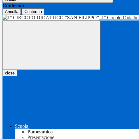
Conferma
Annulla
Conferma
1° Circolo Didatti
close
Scuola
Panoramica
Presentazione