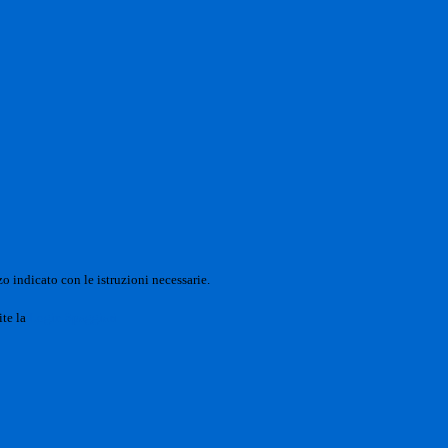
o indicato con le istruzioni necessarie.
ite la
Login Spaggiari