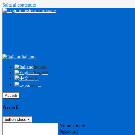
Salta al contenuto
Italiano
Italiano
English
中文
عربى
Accedi
Accedi
button close
×
Nome Utente
Password