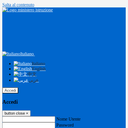
Salta al contenuto
Italiano
Italiano
English
中文
عربى
Accedi
Accedi
button close
×
Nome Utente
Password