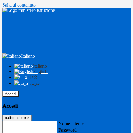
Salta al contenuto
Italiano
Italiano
English
中文
عربى
Accedi
Accedi
button close
×
Nome Utente
Password