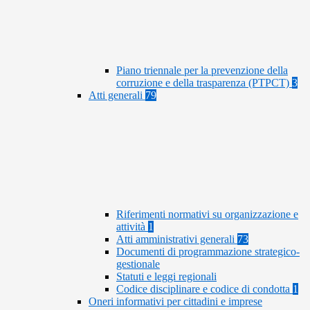
Piano triennale per la prevenzione della
corruzione e della trasparenza (PTPCT)
3
Atti generali
79
Riferimenti normativi su organizzazione e
attività
1
Atti amministrativi generali
73
Documenti di programmazione strategico-
gestionale
Statuti e leggi regionali
Codice disciplinare e codice di condotta
1
Oneri informativi per cittadini e imprese