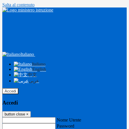
Salta al contenuto
Italiano
Italiano
English
中文
عربى
Accedi
Accedi
button close
×
Nome Utente
Password