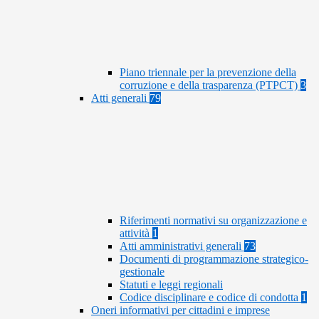
Piano triennale per la prevenzione della
corruzione e della trasparenza (PTPCT)
3
Atti generali
79
Riferimenti normativi su organizzazione e
attività
1
Atti amministrativi generali
73
Documenti di programmazione strategico-
gestionale
Statuti e leggi regionali
Codice disciplinare e codice di condotta
1
Oneri informativi per cittadini e imprese