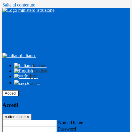
Salta al contenuto
Italiano
Italiano
English
中文
عربى
Accedi
Accedi
button close
×
Nome Utente
Password