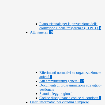
Piano triennale per la prevenzione della
corruzione e della trasparenza (PTPCT)
3
Atti generali
79
Riferimenti normativi su organizzazione e
attività
1
Atti amministrativi generali
73
Documenti di programmazione strategico-
gestionale
Statuti e leggi regionali
Codice disciplinare e codice di condotta
1
Oneri informativi per cittadini e imprese