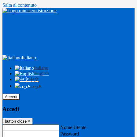
Salta al contenuto
Italiano
Italiano
English
中文
عربى
Accedi
Accedi
button close
×
Nome Utente
Password