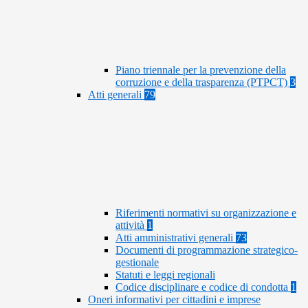
Piano triennale per la prevenzione della
corruzione e della trasparenza (PTPCT)
3
Atti generali
79
Riferimenti normativi su organizzazione e
attività
1
Atti amministrativi generali
73
Documenti di programmazione strategico-
gestionale
Statuti e leggi regionali
Codice disciplinare e codice di condotta
1
Oneri informativi per cittadini e imprese