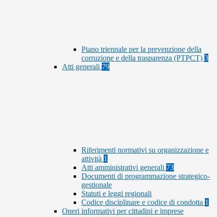
Piano triennale per la prevenzione della
corruzione e della trasparenza (PTPCT)
3
Atti generali
79
Riferimenti normativi su organizzazione e
attività
1
Atti amministrativi generali
73
Documenti di programmazione strategico-
gestionale
Statuti e leggi regionali
Codice disciplinare e codice di condotta
1
Oneri informativi per cittadini e imprese