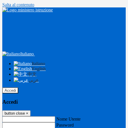
Salta al contenuto
Italiano
Italiano
English
中文
عربى
Accedi
Accedi
button close
×
Nome Utente
Password