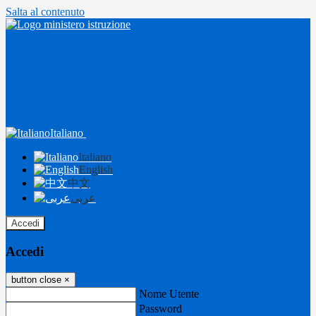
Salta al contenuto
Italiano
Italiano
English
中文
عربى
Accedi
Accedi
button close
×
Nome Utente
Password