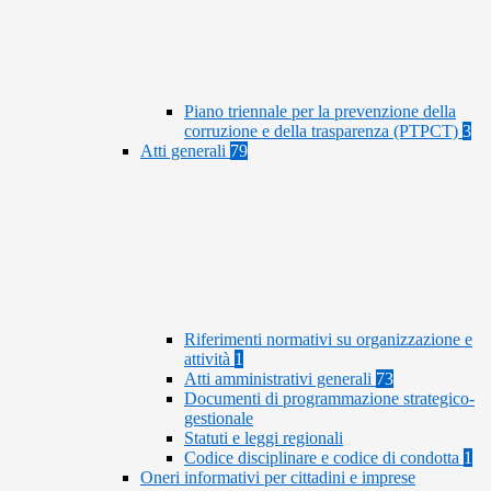
Piano triennale per la prevenzione della
corruzione e della trasparenza (PTPCT)
3
Atti generali
79
Riferimenti normativi su organizzazione e
attività
1
Atti amministrativi generali
73
Documenti di programmazione strategico-
gestionale
Statuti e leggi regionali
Codice disciplinare e codice di condotta
1
Oneri informativi per cittadini e imprese