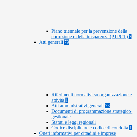
Piano triennale per la prevenzione della
corruzione e della trasparenza (PTPCT)
3
Atti generali
79
Riferimenti normativi su organizzazione e
attività
1
Atti amministrativi generali
73
Documenti di programmazione strategico-
gestionale
Statuti e leggi regionali
Codice disciplinare e codice di condotta
1
Oneri informativi per cittadini e imprese