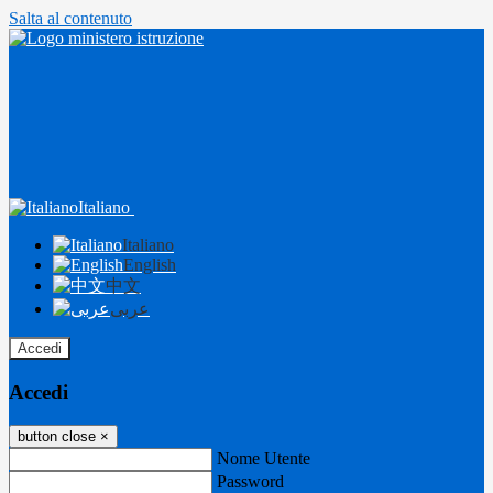
Salta al contenuto
Italiano
Italiano
English
中文
عربى
Accedi
Accedi
button close
×
Nome Utente
Password