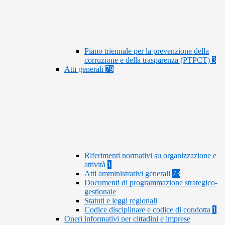
Piano triennale per la prevenzione della
corruzione e della trasparenza (PTPCT)
3
Atti generali
79
Riferimenti normativi su organizzazione e
attività
1
Atti amministrativi generali
73
Documenti di programmazione strategico-
gestionale
Statuti e leggi regionali
Codice disciplinare e codice di condotta
1
Oneri informativi per cittadini e imprese