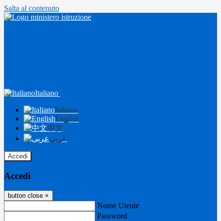
Salta al contenuto
Italiano
Italiano
English
中文
عربى
Accedi
Accedi
button close
×
Nome Utente
Password