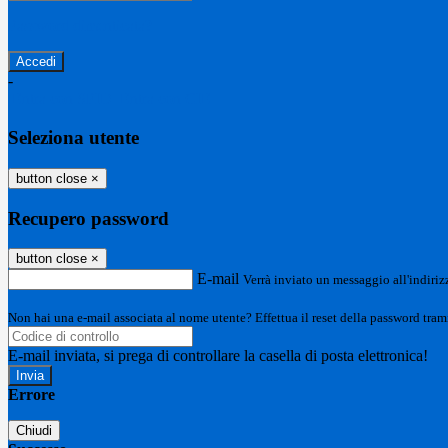
Password dimenticata?
-
Entra con SPID
Entra con CIE
Seleziona utente
button close
×
Recupero password
button close
×
E-mail
Verrà inviato un messaggio all'indirizz
Non hai una e-mail associata al nome utente? Effettua il reset della password tram
E-mail inviata, si prega di controllare la casella di posta elettronica!
Errore
Chiudi