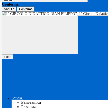
Conferma
Annulla
Conferma
1° Circolo Didatti
close
Scuola
Panoramica
Presentazione