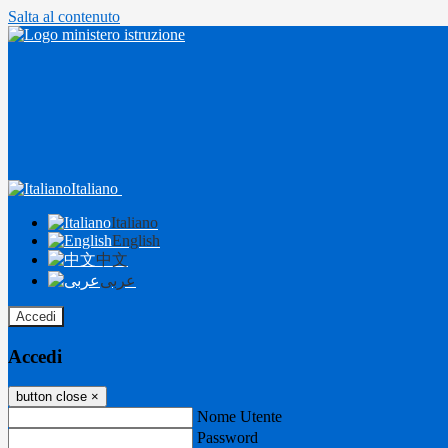
Salta al contenuto
Italiano
Italiano
English
中文
عربى
Accedi
Accedi
button close
×
Nome Utente
Password