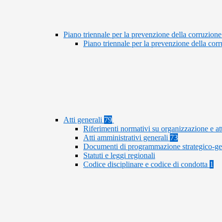
Piano triennale per la prevenzione della corruzione
Piano triennale per la prevenzione della co
Atti generali
79
Riferimenti normativi su organizzazione e at
Atti amministrativi generali
73
Documenti di programmazione strategico-ge
Statuti e leggi regionali
Codice disciplinare e codice di condotta
1