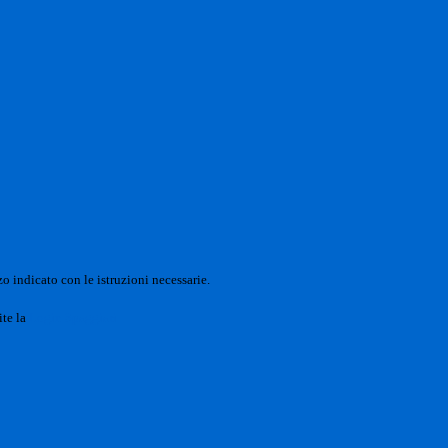
o indicato con le istruzioni necessarie.
ite la
Login Spaggiari