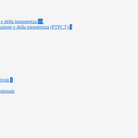
 e della trasparenza
10
rruzione e della trasparenza (PTPCT)
3
tività
1
stionale