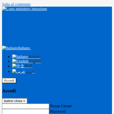
Salta al contenuto
Italiano
Italiano
English
中文
عربى
Accedi
Accedi
button close
×
Nome Utente
Password