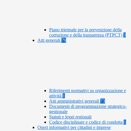
Piano triennale per la prevenzione della
corruzione e della trasparenza (PTPCT)
3
Atti generali
79
Riferimenti normativi su organizzazione e
attività
1
Atti amministrativi generali
73
Documenti di programmazione strategico-
gestionale
Statuti e leggi regionali
Codice disciplinare e codice di condotta
1
Oneri informativi per cittadini e imprese