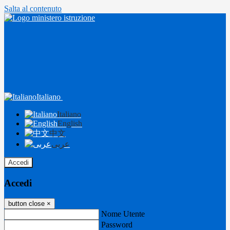
Salta al contenuto
Italiano
Italiano
English
中文
عربى
Accedi
Accedi
button close
×
Nome Utente
Password