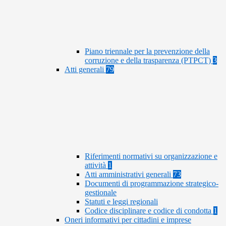
Piano triennale per la prevenzione della
corruzione e della trasparenza (PTPCT)
3
Atti generali
79
Riferimenti normativi su organizzazione e
attività
1
Atti amministrativi generali
73
Documenti di programmazione strategico-
gestionale
Statuti e leggi regionali
Codice disciplinare e codice di condotta
1
Oneri informativi per cittadini e imprese