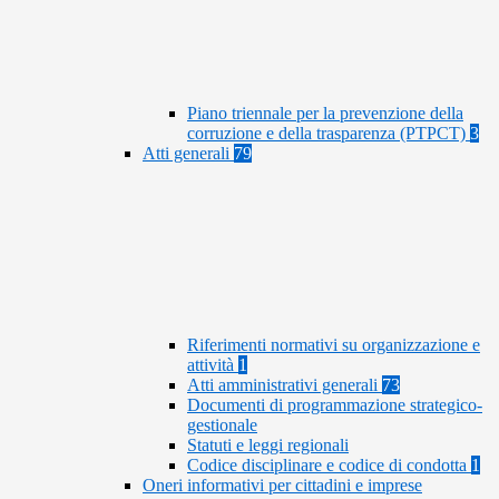
Piano triennale per la prevenzione della
corruzione e della trasparenza (PTPCT)
3
Atti generali
79
Riferimenti normativi su organizzazione e
attività
1
Atti amministrativi generali
73
Documenti di programmazione strategico-
gestionale
Statuti e leggi regionali
Codice disciplinare e codice di condotta
1
Oneri informativi per cittadini e imprese