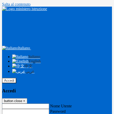
Salta al contenuto
Italiano
Italiano
English
中文
عربى
Accedi
Accedi
button close
×
Nome Utente
Password