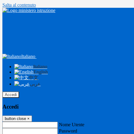
Salta al contenuto
Italiano
Italiano
English
中文
عربى
Accedi
Accedi
button close
×
Nome Utente
Password