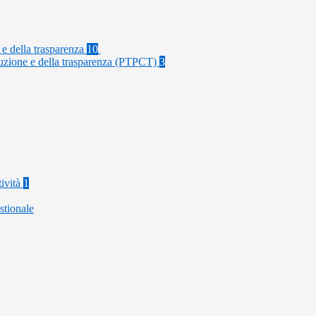
 e della trasparenza
10
rruzione e della trasparenza (PTPCT)
3
tività
1
stionale