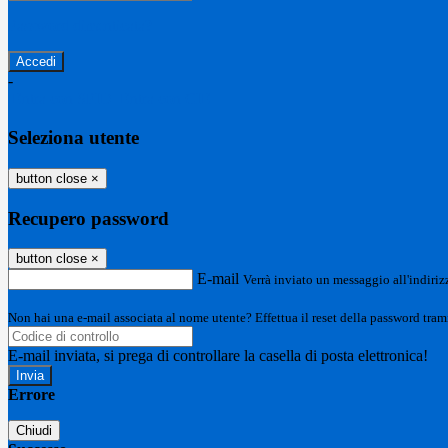
Password dimenticata?
-
Entra con SPID
Entra con CIE
Seleziona utente
button close
×
Recupero password
button close
×
E-mail
Verrà inviato un messaggio all'indirizz
Non hai una e-mail associata al nome utente? Effettua il reset della password tram
E-mail inviata, si prega di controllare la casella di posta elettronica!
Errore
Chiudi