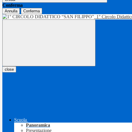
Conferma
Annulla
Conferma
1° Circolo Didatti
close
Scuola
Panoramica
Presentazione