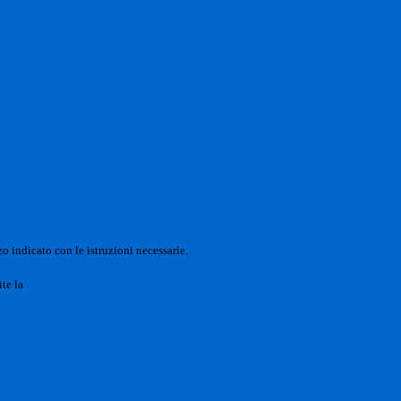
o indicato con le istruzioni necessarie.
ite la
Login Spaggiari