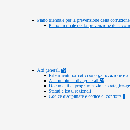
Piano triennale per la prevenzione della corruzione
Piano triennale per la prevenzione della co
Atti generali
79
Riferimenti normativi su organizzazione e at
Atti amministrativi generali
73
Documenti di programmazione strategico-ge
Statuti e leggi regionali
Codice disciplinare e codice di condotta
1