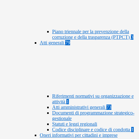
Piano triennale per la prevenzione della
corruzione e della trasparenza (PTPCT)
3
Atti generali
79
Riferimenti normativi su organizzazione e
attività
1
Atti amministrativi generali
73
Documenti di programmazione strategico-
gestionale
Statuti e leggi regionali
Codice disciplinare e codice di condotta
1
Oneri informativi per cittadini e imprese