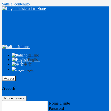
Salta al contenuto
Italiano
Italiano
English
中文
عربى
Accedi
Accedi
button close
×
Nome Utente
Password