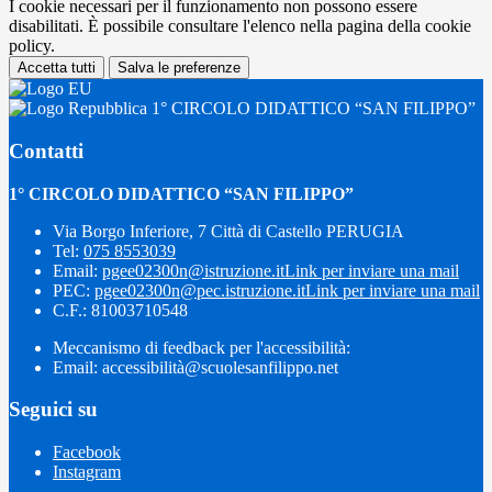
I cookie necessari per il funzionamento non possono essere
disabilitati. È possibile consultare l'elenco nella pagina della cookie
policy.
Accetta tutti
Salva le preferenze
1° CIRCOLO DIDATTICO “SAN FILIPPO”
Contatti
1° CIRCOLO DIDATTICO “SAN FILIPPO”
Via Borgo Inferiore, 7 Città di Castello PERUGIA
Tel:
075 8553039
Email:
pgee02300n@istruzione.it
Link per inviare una mail
PEC:
pgee02300n@pec.istruzione.it
Link per inviare una mail
C.F.: 81003710548
Meccanismo di feedback per l'accessibilità:
Email: accessibilità@scuolesanfilippo.net
Seguici su
Facebook
Instagram