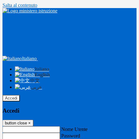
Salta al contenuto
Italiano
Italiano
English
中文
عربى
Accedi
Accedi
button close
×
Nome Utente
Password