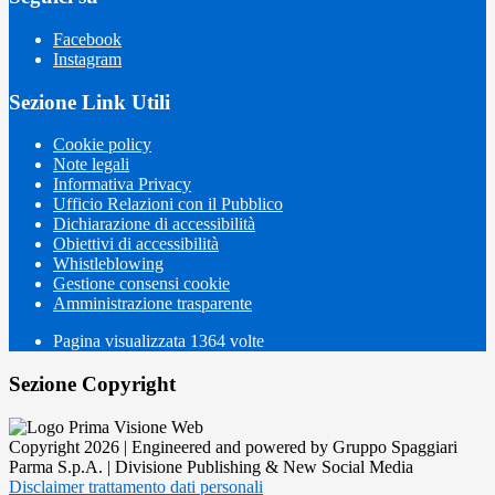
Facebook
Instagram
Sezione Link Utili
Cookie policy
Note legali
Informativa Privacy
Ufficio Relazioni con il Pubblico
Dichiarazione di accessibilità
Obiettivi di accessibilità
Whistleblowing
Gestione consensi cookie
Amministrazione trasparente
Pagina visualizzata
1364
volte
Sezione Copyright
Copyright 2026 | Engineered and powered by Gruppo Spaggiari
Parma S.p.A. | Divisione Publishing & New Social Media
Disclaimer trattamento dati personali