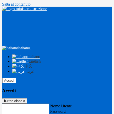
Salta al contenuto
Italiano
Italiano
English
中文
عربى
Accedi
Accedi
button close
×
Nome Utente
Password