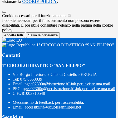
visionare la
COOKIE POLICY
.
Cookie necessari per il funzionamento
I cookie necessari per il funzionamento non possono essere
disabilitati. È possibile consultare l'elenco nella pagina della cookie
policy.
Accetta tutti
Salva le preferenze
1° CIRCOLO DIDATTICO “SAN FILIPPO”
Contatti
1° CIRCOLO DIDATTICO “SAN FILIPPO”
Via Borgo Inferiore, 7 Città di Castello PERUGIA
Tel:
075 8553039
Email:
pgee02300n@istruzione.it
Link per inviare una mail
PEC:
pgee02300n@pec.istruzione.it
Link per inviare una mail
C.F.: 81003710548
Meccanismo di feedback per l'accessibilità:
Email: accessibilità@scuolesanfilippo.net
Seguici su