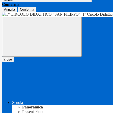
Conferma
Annulla
Conferma
1° Circolo Didatti
close
Scuola
Panoramica
Presentazione