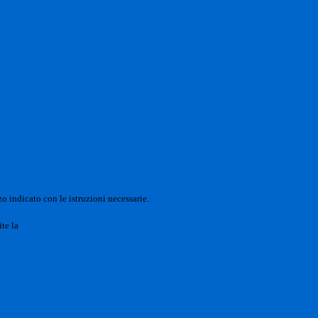
o indicato con le istruzioni necessarie.
ite la
Login Spaggiari