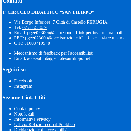
Contatti
1° CIRCOLO DIDATTICO “SAN FILIPPO”
Via Borgo Inferiore, 7 Città di Castello PERUGIA
Tel:
075 8553039
Email:
pgee02300n@istruzione.it
Link per inviare una mail
PEC:
pgee02300n@pec.istruzione.it
Link per inviare una mail
C.F.: 81003710548
Meccanismo di feedback per l'accessibilità:
Email: accessibilità@scuolesanfilippo.net
Seguici su
Facebook
Instagram
Sezione Link Utili
Cookie policy
Note legali
Informativa Privacy
Ufficio Relazioni con il Pubblico
Dichiarazione di accessibilità