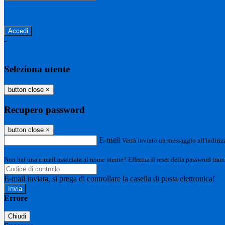
Password dimenticata?
-
Entra con SPID
Entra con CIE
Seleziona utente
button close
×
Recupero password
button close
×
E-mail
Verrà inviato un messaggio all'indirizz
Non hai una e-mail associata al nome utente? Effettua il reset della password tram
E-mail inviata, si prega di controllare la casella di posta elettronica!
Errore
Chiudi