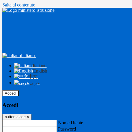
Salta al contenuto
Italiano
Italiano
English
中文
عربى
Accedi
Accedi
button close
×
Nome Utente
Password