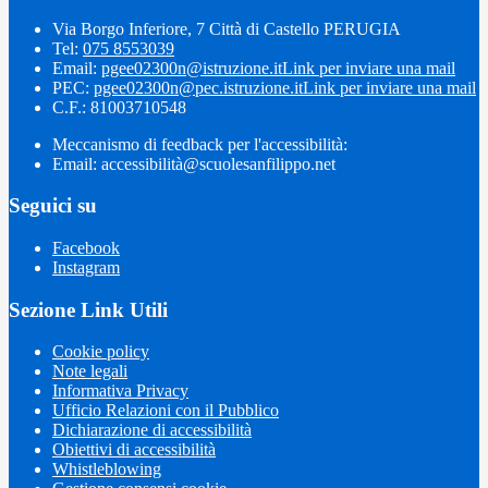
Via Borgo Inferiore, 7 Città di Castello PERUGIA
Tel:
075 8553039
Email:
pgee02300n@istruzione.it
Link per inviare una mail
PEC:
pgee02300n@pec.istruzione.it
Link per inviare una mail
C.F.: 81003710548
Meccanismo di feedback per l'accessibilità:
Email: accessibilità@scuolesanfilippo.net
Seguici su
Facebook
Instagram
Sezione Link Utili
Cookie policy
Note legali
Informativa Privacy
Ufficio Relazioni con il Pubblico
Dichiarazione di accessibilità
Obiettivi di accessibilità
Whistleblowing