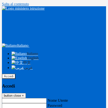
Salta al contenuto
Italiano
Italiano
English
中文
عربى
Accedi
Accedi
button close
×
Nome Utente
Password