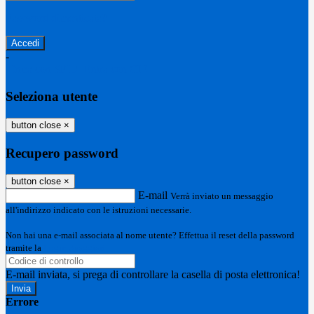
Password dimenticata?
-
Entra con SPID
Entra con CIE
Seleziona utente
button close
×
Recupero password
button close
×
E-mail
Verrà inviato un messaggio
all'indirizzo indicato con le istruzioni necessarie.
Non hai una e-mail associata al nome utente? Effettua il reset della password
tramite la
Login Spaggiari
E-mail inviata, si prega di controllare la casella di posta elettronica!
Errore