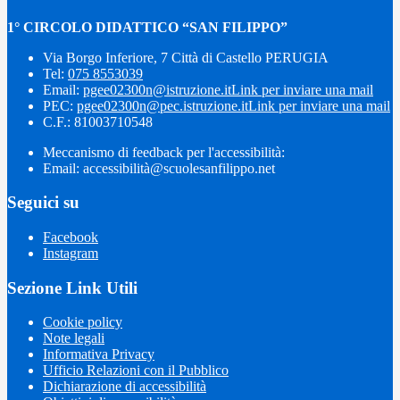
1° CIRCOLO DIDATTICO “SAN FILIPPO”
Via Borgo Inferiore, 7 Città di Castello PERUGIA
Tel:
075 8553039
Email:
pgee02300n@istruzione.it
Link per inviare una mail
PEC:
pgee02300n@pec.istruzione.it
Link per inviare una mail
C.F.: 81003710548
Meccanismo di feedback per l'accessibilità:
Email: accessibilità@scuolesanfilippo.net
Seguici su
Facebook
Instagram
Sezione Link Utili
Cookie policy
Note legali
Informativa Privacy
Ufficio Relazioni con il Pubblico
Dichiarazione di accessibilità