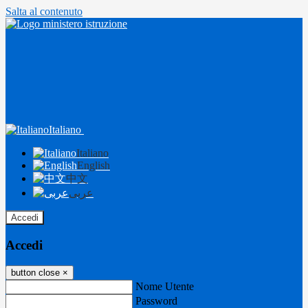
Salta al contenuto
Italiano
Italiano
English
中文
عربى
Accedi
Accedi
button close
×
Nome Utente
Password