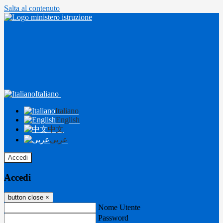
Salta al contenuto
Italiano
Italiano
English
中文
عربى
Accedi
Accedi
button close
×
Nome Utente
Password