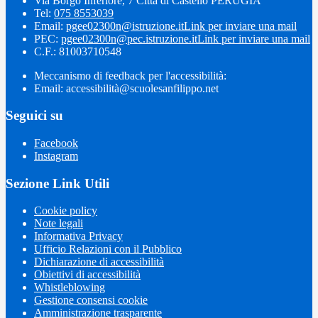
Via Borgo Inferiore, 7 Città di Castello PERUGIA
Tel:
075 8553039
Email:
pgee02300n@istruzione.it
Link per inviare una mail
PEC:
pgee02300n@pec.istruzione.it
Link per inviare una mail
C.F.: 81003710548
Meccanismo di feedback per l'accessibilità:
Email: accessibilità@scuolesanfilippo.net
Seguici su
Facebook
Instagram
Sezione Link Utili
Cookie policy
Note legali
Informativa Privacy
Ufficio Relazioni con il Pubblico
Dichiarazione di accessibilità
Obiettivi di accessibilità
Whistleblowing
Gestione consensi cookie
Amministrazione trasparente