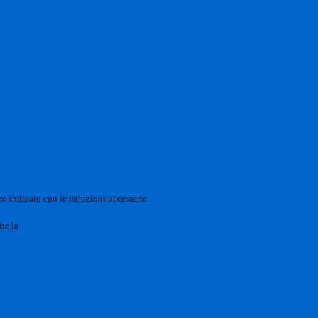
o indicato con le istruzioni necessarie.
ite la
Login Spaggiari