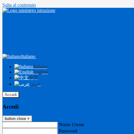
Salta al contenuto
Italiano
Italiano
English
中文
عربى
Accedi
Accedi
button close
×
Nome Utente
Password