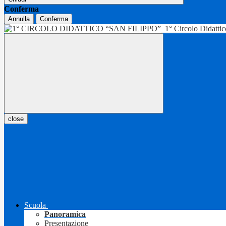
Conferma
Annulla
Conferma
1° Circolo Didatti
close
Scuola
Panoramica
Presentazione