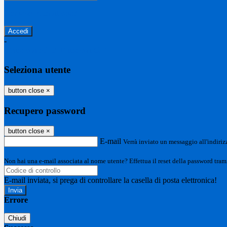
Password dimenticata?
-
Entra con SPID
Entra con CIE
Seleziona utente
button close
×
Recupero password
button close
×
E-mail
Verrà inviato un messaggio all'indirizz
Non hai una e-mail associata al nome utente? Effettua il reset della password tram
E-mail inviata, si prega di controllare la casella di posta elettronica!
Errore
Chiudi