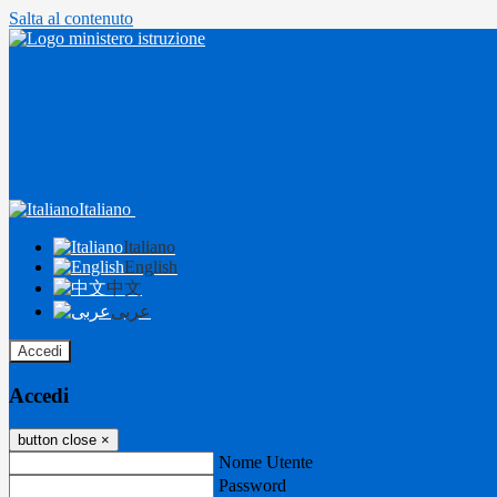
Salta al contenuto
Italiano
Italiano
English
中文
عربى
Accedi
Accedi
button close
×
Nome Utente
Password