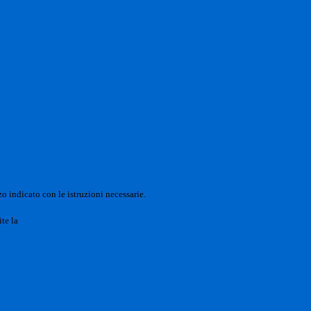
o indicato con le istruzioni necessarie.
ite la
Login Spaggiari