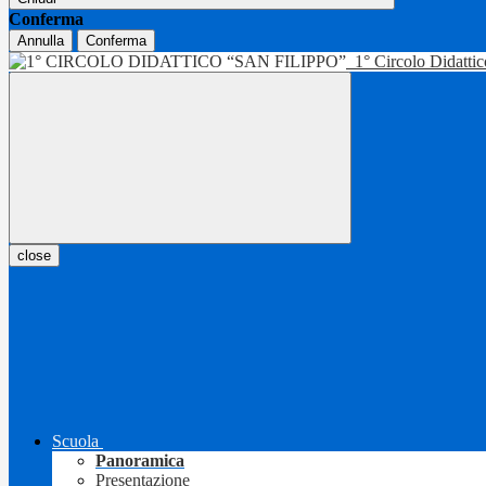
Conferma
Annulla
Conferma
1° Circolo Didatti
close
Scuola
Panoramica
Presentazione