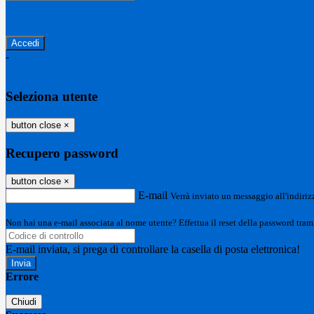
Password dimenticata?
-
Entra con SPID
Entra con CIE
Seleziona utente
button close
×
Recupero password
button close
×
E-mail
Verrà inviato un messaggio all'indirizz
Non hai una e-mail associata al nome utente? Effettua il reset della password tram
E-mail inviata, si prega di controllare la casella di posta elettronica!
Errore
Chiudi