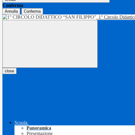
Conferma
Annulla
Conferma
1° Circolo Didatti
close
Scuola
Panoramica
Presentazione