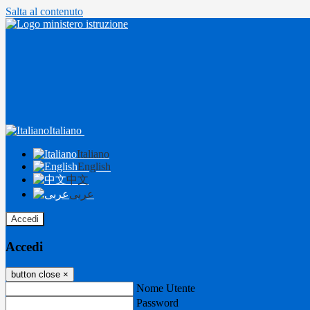
Salta al contenuto
Italiano
Italiano
English
中文
عربى
Accedi
Accedi
button close
×
Nome Utente
Password