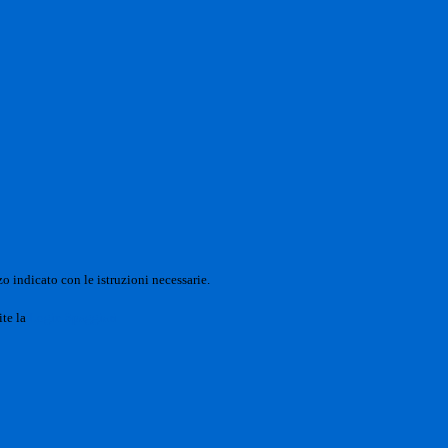
o indicato con le istruzioni necessarie.
ite la
Login Spaggiari