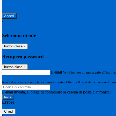
Password dimenticata?
-
Entra con SPID
Entra con CIE
Seleziona utente
button close
×
Recupero password
button close
×
E-mail
Verrà inviato un messaggio all'indirizz
Non hai una e-mail associata al nome utente? Effettua il reset della password tram
E-mail inviata, si prega di controllare la casella di posta elettronica!
Errore
Chiudi