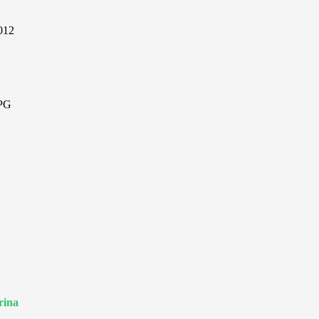
6012
 PG
rina