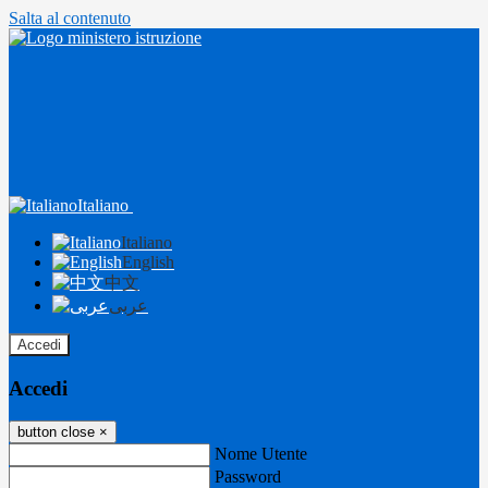
Salta al contenuto
Italiano
Italiano
English
中文
عربى
Accedi
Accedi
button close
×
Nome Utente
Password