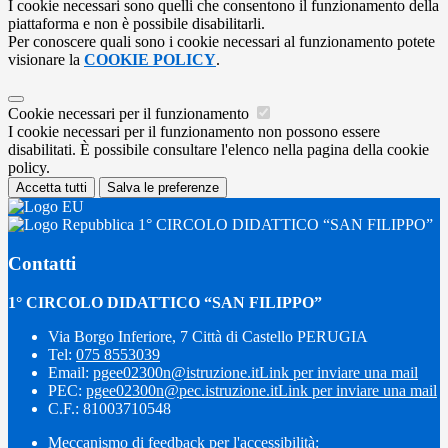
I cookie necessari sono quelli che consentono il funzionamento della
piattaforma e non è possibile disabilitarli.
Per conoscere quali sono i cookie necessari al funzionamento potete
visionare la
COOKIE POLICY
.
Cookie necessari per il funzionamento
I cookie necessari per il funzionamento non possono essere
disabilitati. È possibile consultare l'elenco nella pagina della cookie
policy.
Accetta tutti
Salva le preferenze
1° CIRCOLO DIDATTICO “SAN FILIPPO”
Contatti
1° CIRCOLO DIDATTICO “SAN FILIPPO”
Via Borgo Inferiore, 7 Città di Castello PERUGIA
Tel:
075 8553039
Email:
pgee02300n@istruzione.it
Link per inviare una mail
PEC:
pgee02300n@pec.istruzione.it
Link per inviare una mail
C.F.: 81003710548
Meccanismo di feedback per l'accessibilità: