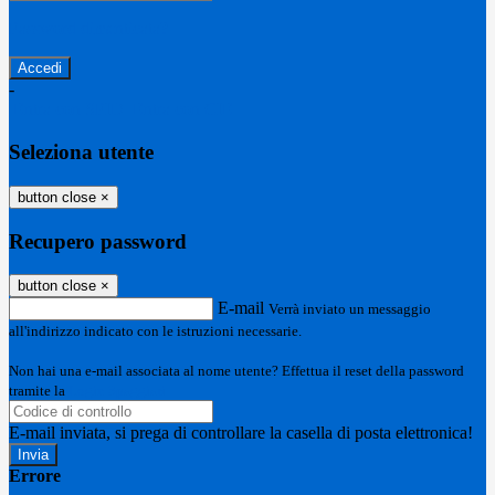
Password dimenticata?
-
Entra con SPID
Entra con CIE
Seleziona utente
button close
×
Recupero password
button close
×
E-mail
Verrà inviato un messaggio
all'indirizzo indicato con le istruzioni necessarie.
Non hai una e-mail associata al nome utente? Effettua il reset della password
tramite la
Login Spaggiari
E-mail inviata, si prega di controllare la casella di posta elettronica!
Errore