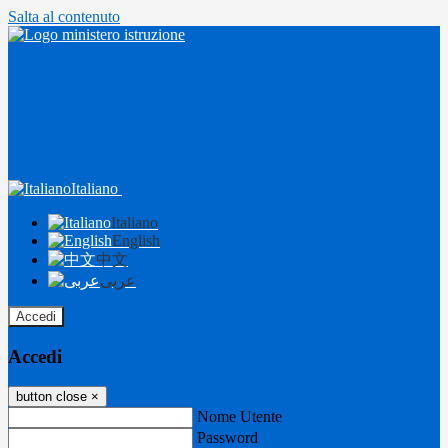
Salta al contenuto
Italiano
Italiano
English
中文
عربى
Accedi
Accedi
button close
×
Nome Utente
Password