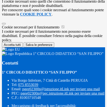
I cookie necessari sono quelli che consentono il funzionamento della
piattaforma e non è possibile disabilitarli.
Per conoscere quali sono i cookie necessari al funzionamento potete
visionare la
COOKIE POLICY
.
Cookie necessari per il funzionamento
I cookie necessari per il funzionamento non possono essere
disabilitati. È possibile consultare l'elenco nella pagina della cookie
policy.
Accetta tutti
Salva le preferenze
1° CIRCOLO DIDATTICO “SAN FILIPPO”
Contatti
1° CIRCOLO DIDATTICO “SAN FILIPPO”
Via Borgo Inferiore, 7 Città di Castello PERUGIA
Tel:
075 8553039
Email:
pgee02300n@istruzione.it
Link per inviare una mail
PEC:
pgee02300n@pec.istruzione.it
Link per inviare una mail
C.F.: 81003710548
Meccanismo di feedback per l'accessibilità: