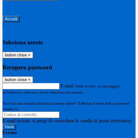
Password dimenticata?
-
Entra con SPID
Entra con CIE
Seleziona utente
button close
×
Recupero password
button close
×
E-mail
Verrà inviato un messaggio
all'indirizzo indicato con le istruzioni necessarie.
Non hai una e-mail associata al nome utente? Effettua il reset della password
tramite la
Login Spaggiari
E-mail inviata, si prega di controllare la casella di posta elettronica!
Errore