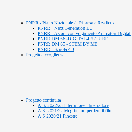
PNRR - Piano Nazionale di Ripresa e Resilienza
PNRR - Next Generation EU
PNRR - Azioni coinvolgimento Animatori Digitali
PNRR DM 66 -DIGITAL4FUTURE
PNRR DM 65 - STEM BY ME
PNRR - Scuola 4.0
Progetto accoglienza
Progetto continuità
A.S. 2022/23 Interruttore - Interrattore
A.S. 2021/22 Meglio non perdere il filo
A.S 2020/21 Finestre