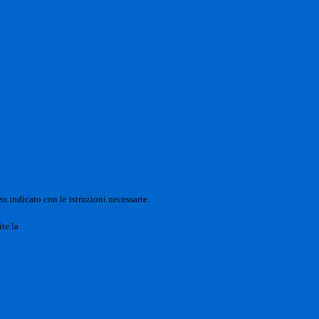
o indicato con le istruzioni necessarie.
ite la
Login Spaggiari