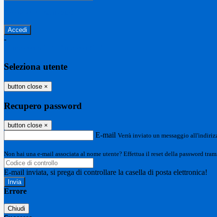
Password dimenticata?
-
Entra con SPID
Entra con CIE
Seleziona utente
button close
×
Recupero password
button close
×
E-mail
Verrà inviato un messaggio all'indirizz
Non hai una e-mail associata al nome utente? Effettua il reset della password tram
E-mail inviata, si prega di controllare la casella di posta elettronica!
Errore
Chiudi