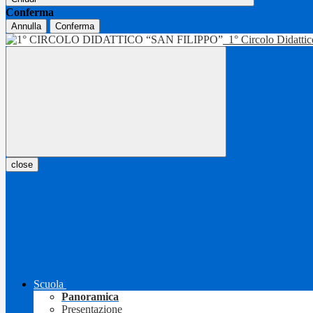
Conferma
Annulla
Conferma
1° Circolo Didatti
close
Scuola
Panoramica
Presentazione