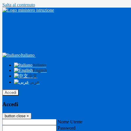
Salta al contenuto
Italiano
Italiano
English
中文
عربى
Accedi
Accedi
button close
×
Nome Utente
Password