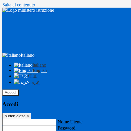
Salta al contenuto
Italiano
Italiano
English
中文
عربى
Accedi
Accedi
button close
×
Nome Utente
Password