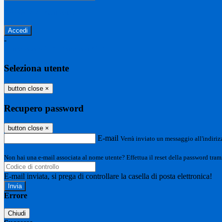
Password dimenticata?
-
Entra con SPID
Entra con CIE
Seleziona utente
button close
×
Recupero password
button close
×
E-mail
Verrà inviato un messaggio all'indirizz
Non hai una e-mail associata al nome utente? Effettua il reset della password tram
E-mail inviata, si prega di controllare la casella di posta elettronica!
Errore
Chiudi