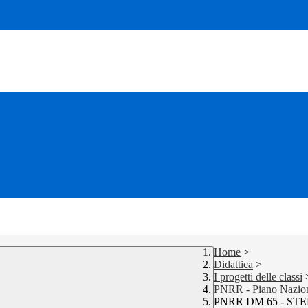
Home
>
Didattica
>
I progetti delle classi
PNRR - Piano Naziona
PNRR DM 65 - ST