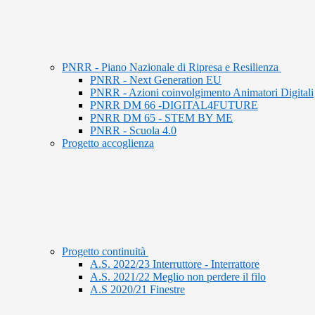
PNRR - Piano Nazionale di Ripresa e Resilienza
PNRR - Next Generation EU
PNRR - Azioni coinvolgimento Animatori Digitali
PNRR DM 66 -DIGITAL4FUTURE
PNRR DM 65 - STEM BY ME
PNRR - Scuola 4.0
Progetto accoglienza
Progetto continuità
A.S. 2022/23 Interruttore - Interrattore
A.S. 2021/22 Meglio non perdere il filo
A.S 2020/21 Finestre