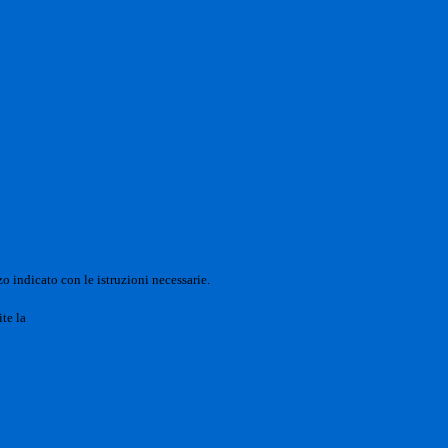
o indicato con le istruzioni necessarie.
ite la
Login Spaggiari