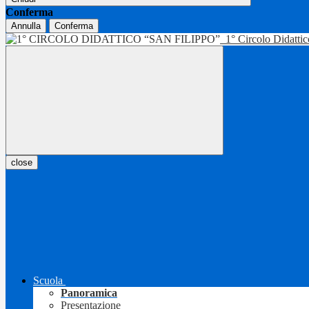
Conferma
Annulla
Conferma
1° Circolo Didatti
close
Scuola
Panoramica
Presentazione