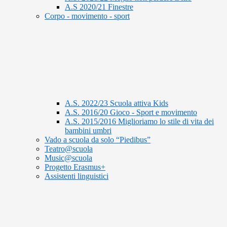
A.S 2020/21 Finestre
Corpo - movimento - sport
A.S. 2022/23 Scuola attiva Kids
A.S. 2016/20 Gioco - Sport e movimento
A.S. 2015/2016 Miglioriamo lo stile di vita dei
bambini umbri
Vado a scuola da solo “Piedibus”
Teatro@scuola
Music@scuola
Progetto Erasmus+
Assistenti linguistici