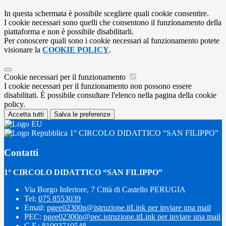
In questa schermata è possibile scegliere quali cookie consentire.
I cookie necessari sono quelli che consentono il funzionamento della
piattaforma e non è possibile disabilitarli.
Per conoscere quali sono i cookie necessari al funzionamento potete
visionare la
COOKIE POLICY
.
Cookie necessari per il funzionamento
I cookie necessari per il funzionamento non possono essere
disabilitati. È possibile consultare l'elenco nella pagina della cookie
policy.
Accetta tutti
Salva le preferenze
1° CIRCOLO DIDATTICO “SAN FILIPPO”
Contatti
1° CIRCOLO DIDATTICO “SAN FILIPPO”
Via Borgo Inferiore, 7 Città di Castello PERUGIA
Tel:
075 8553039
Email:
pgee02300n@istruzione.it
Link per inviare una mail
PEC:
pgee02300n@pec.istruzione.it
Link per inviare una mail
C.F.: 81003710548