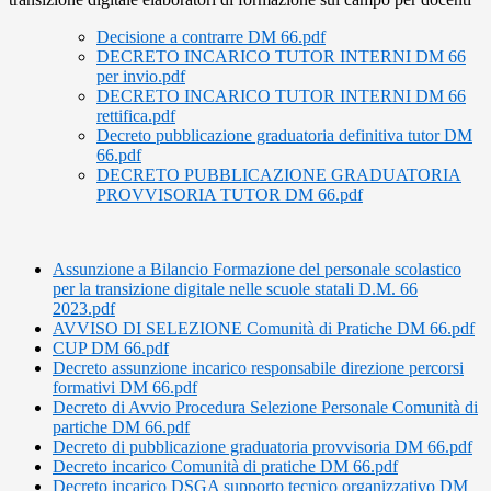
Decisione a contrarre DM 66.pdf
DECRETO INCARICO TUTOR INTERNI DM 66
per invio.pdf
DECRETO INCARICO TUTOR INTERNI DM 66
rettifica.pdf
Decreto pubblicazione graduatoria definitiva tutor DM
66.pdf
DECRETO PUBBLICAZIONE GRADUATORIA
PROVVISORIA TUTOR DM 66.pdf
Assunzione a Bilancio Formazione del personale scolastico
per la transizione digitale nelle scuole statali D.M. 66
2023.pdf
AVVISO DI SELEZIONE Comunità di Pratiche DM 66.pdf
CUP DM 66.pdf
Decreto assunzione incarico responsabile direzione percorsi
formativi DM 66.pdf
Decreto di Avvio Procedura Selezione Personale Comunità di
partiche DM 66.pdf
Decreto di pubblicazione graduatoria provvisoria DM 66.pdf
Decreto incarico Comunità di pratiche DM 66.pdf
Decreto incarico DSGA supporto tecnico organizzativo DM