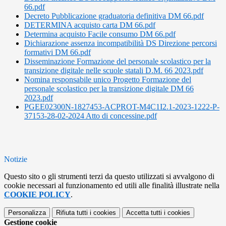
66.pdf
Decreto Pubblicazione graduatoria definitiva DM 66.pdf
DETERMINA acquisto carta DM 66.pdf
Determina acquisto Facile consumo DM 66.pdf
Dichiarazione assenza incompatibilità DS Direzione percorsi
formativi DM 66.pdf
Disseminazione Formazione del personale scolastico per la
transizione digitale nelle scuole statali D.M. 66 2023.pdf
Nomina responsabile unico Progetto Formazione del
personale scolastico per la transizione digitale DM 66
2023.pdf
PGEE02300N-1827453-ACPROT-M4C1I2.1-2023-1222-P-
37153-28-02-2024 Atto di concessine.pdf
Notizie
Questo sito o gli strumenti terzi da questo utilizzati si avvalgono di
cookie necessari al funzionamento ed utili alle finalità illustrate nella
COOKIE POLICY
.
Personalizza
Rifiuta tutti
i cookies
Accetta tutti
i cookies
Gestione cookie