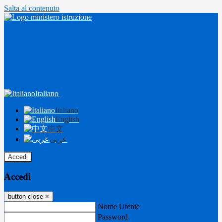
Salta al contenuto
Italiano
Italiano
English
中文
عربى
Accedi
Accedi
button close
×
Nome Utente
Password