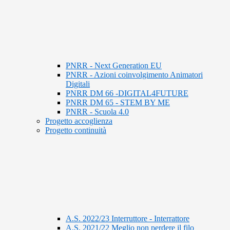
PNRR - Next Generation EU
PNRR - Azioni coinvolgimento Animatori
Digitali
PNRR DM 66 -DIGITAL4FUTURE
PNRR DM 65 - STEM BY ME
PNRR - Scuola 4.0
Progetto accoglienza
Progetto continuità
A.S. 2022/23 Interruttore - Interrattore
A.S. 2021/22 Meglio non perdere il filo